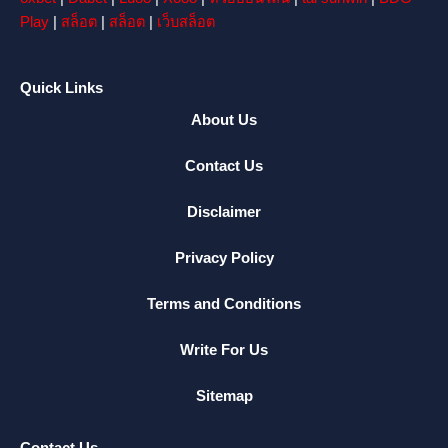
Play
|
สล็อต
|
สล็อต
|
เว็บสล็อต
Quick Links
About Us
Contact Us
Disclaimer
Privacy Policy
Terms and Conditions
Write For Us
Sitemap