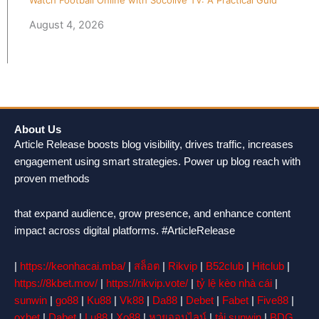
Watch Football Online with Socolive TV: A Practical Guid
August 4, 2026
About Us
Article Release boosts blog visibility, drives traffic, increases
engagement using smart strategies. Power up blog reach with
proven methods
that expand audience, grow presence, and enhance content
impact across digital platforms. #ArticleRelease
|
https://keonhacai.mba/
|
สล็อต
|
Rikvip
|
B52club
|
Hitclub
|
https://8kbet.mov/
|
https://rikvip.vote/
|
tỷ lệ kèo nhà cái
|
sunwin
|
go88
|
Ku88
|
Vk88
|
Da88
|
Debet
|
Fabet
|
Five88
|
oxbet
|
Dabet
|
Lu88
|
Xo88
|
หวยออนไลน์
|
tải sunwin
|
BDG