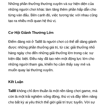
Những phần thưởng thường xuyên và sự hiện diện của
những người chơi khác làm tăng thêm phần hấp dẫn cho
từng ván đấu. Bên cạnh đó, việc tương tác với nhau cũng
tạo ra nhiều mối quan hệ thú vị.
Cơ Hội Giành Thưởng Lớn
Điểm đáng nói ở Ta88 là người chơi có thể dễ dàng giành
được những phần thưởng giá trị, từ các giải thưởng nhỏ
hàng ngày cho đến những giải thưởng lớn trong các sự
kiện đặc biệt. Điều này đã tạo nên một động lực lớn cho
những người tham gia, khiến họ cảm thấy say mê và
muốn quay lại thường xuyên.
Kết Luận
Ta88
không chỉ đơn thuần là một nền tảng chơi game, mà
còn là một trải nghiệm sống động, thú vị và đầy tiềm năng
cho bất kỳ ai yêu thích thế giới giải trí trực tuyến. Với sự