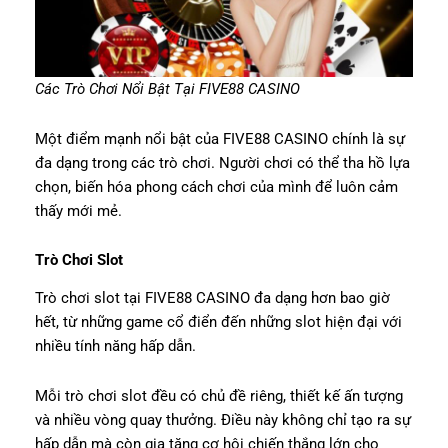
Các Trò Chơi Nổi Bật Tại FIVE88 CASINO
Một điểm mạnh nổi bật của FIVE88 CASINO chính là sự
đa dạng trong các trò chơi. Người chơi có thể tha hồ lựa
chọn, biến hóa phong cách chơi của mình để luôn cảm
thấy mới mẻ.
Trò Chơi Slot
Trò chơi slot tại FIVE88 CASINO đa dạng hơn bao giờ
hết, từ những game cổ điển đến những slot hiện đại với
nhiều tính năng hấp dẫn.
Mỗi trò chơi slot đều có chủ đề riêng, thiết kế ấn tượng
và nhiều vòng quay thưởng. Điều này không chỉ tạo ra sự
hấp dẫn mà còn gia tăng cơ hội chiến thắng lớn cho