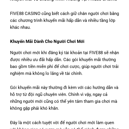
FIVE88 CASINO cũng biết cách giữ chân người chơi bằng
các chương trình khuyến mãi hấp dẫn và nhiều tầng lớp
khác nhau.
Khuyến Mãi Dành Cho Người Chơi Mới
Người chơi mới khi đăng ký tài khoản tại FIVE88 sẽ nhận
được nhiều ưu đãi hấp dẫn. Các gói khuyến mãi thường
bao gồm tiền miễn phí để chơi cược, giúp người chơi trải
nghiệm mà không lo lắng về tài chính.
Gói khuyến mãi này thường đi kèm với các hướng dẫn và
hỗ trợ từ đội ngũ chuyên viên. Chính vì vậy, ngay cả
những người mới cũng có thể yên tâm tham gia chơi mà
không gặp phải khó khăn.
Đây là một cách tuyệt vời để người chơi mới làm quen