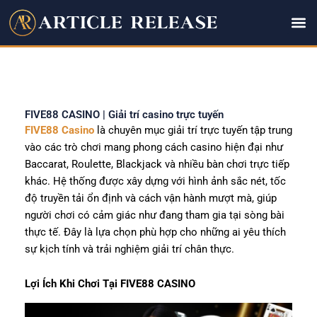
Skip
to
content
FIVE88 CASINO | Giải trí casino trực tuyến
FIVE88 Casino
là chuyên mục giải trí trực tuyến tập trung
vào các trò chơi mang phong cách casino hiện đại như
Baccarat, Roulette, Blackjack và nhiều bàn chơi trực tiếp
khác. Hệ thống được xây dựng với hình ảnh sắc nét, tốc
độ truyền tải ổn định và cách vận hành mượt mà, giúp
người chơi có cảm giác như đang tham gia tại sòng bài
thực tế. Đây là lựa chọn phù hợp cho những ai yêu thích
sự kịch tính và trải nghiệm giải trí chân thực.
Lợi Ích Khi Chơi Tại FIVE88 CASINO