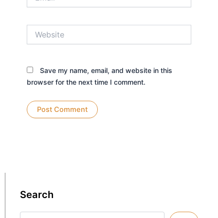
Website
Save my name, email, and website in this
browser for the next time I comment.
Search
Search