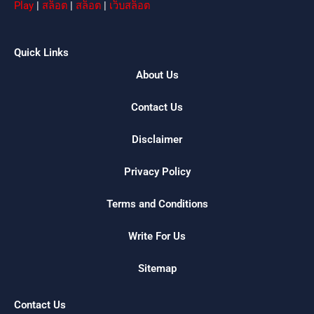
Play
|
สล็อต
|
สล็อต
|
เว็บสล็อต
Quick Links
About Us
Contact Us
Disclaimer
Privacy Policy
Terms and Conditions
Write For Us
Sitemap
Contact Us