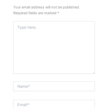
Your email address will not be published.
Required fields are marked
*
Type
here..
Name*
Email*