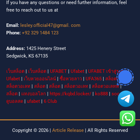
If you have any questions or need further information, feel
free to reach out to us at
Email:
lesley.official47@gmail. com
Phone:
+92 329 1484 123
Address:
1425 Henery Street
Sedgwick, KS 67135
เว็บสล็อต
|
เว็บสล็อต
|
UFABET
|
Ufabet
|
UFABET เข้าสู่ระบบ
|
Ufabet
|
เว็บหวยออนไลน์
|
ซื้อหวยลาว
|
UFA365
|
สล็อตเว็บตรง
|
สล็อตวอเลท
|
สล็อต
|
สล็อต
|
สล็อตวอเลท
|
สล็อตวอเลทท
|
สล็อต
|
แทงบอลโลก
|
https://kqbd.locker/
|
ko888
|
socolive
|
ดูบอลสด
|
ufabet
|
6 Club
Copyright © 2026 |
Article Release
| All Rights Reserved