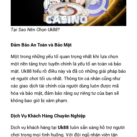
Tại Sao Nên Chọn Uk88?
Đảm Bảo An Toàn và Bảo Mật
Một trong những yếu tố quan trọng nhất khi lựa chọn
một nền tảng trực tuyến chính là yếu tố an toàn và bảo
mật. Uk88 hiểu rõ điều này và đã có những giải pháp bảo
vệ người chơi tối ưu nhất. Thông tin cá nhân cũng như
các giao dịch tài chính của người dùng luôn được mã
hóa và bảo mật, đảm bảo rằng sự riêng tư của bạn sẽ
không bao giờ bị xâm phạm.
Dịch Vụ Khách Hàng Chuyên Nghiệp
Dịch vụ khách hàng tại
Uk88
luôn sẵn sàng hỗ trợ người
chơi trong mọi tình huống. Với đội ngũ nhân viên tận