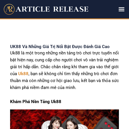
Skip
to
content
UK88 Và Những Giá Trị Nổi Bật Được Đánh Giá Cao
Uk88 là một trong những nền tảng trò chơi trực tuyến nổi
bật hiện nay, cung cấp cho người chơi vô vàn trải nghiệm
giải trí hấp dẫn. Chắc chắn rằng khi tham gia vào thế giới
của
Uk88
, bạn sẽ không chỉ tìm thấy những trò chơi đơn
thuần mà còn những cơ hội giao lưu, kết bạn và thỏa sức
khám phá niềm đam mê của mình.
Khám Phá Nền Tảng Uk88