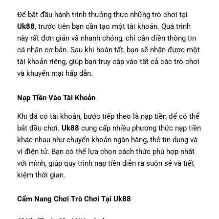
Để bắt đầu hành trình thưởng thức những trò chơi tại
Uk88
, trước tiên bạn cần tạo một tài khoản. Quá trình
này rất đơn giản và nhanh chóng, chỉ cần điền thông tin
cá nhân cơ bản. Sau khi hoàn tất, bạn sẽ nhận được một
tài khoản riêng, giúp bạn truy cập vào tất cả các trò chơi
và khuyến mại hấp dẫn.
Nạp Tiền Vào Tài Khoản
Khi đã có tài khoản, bước tiếp theo là nạp tiền để có thể
bắt đầu chơi.
Uk88
cung cấp nhiều phương thức nạp tiền
khác nhau như chuyển khoản ngân hàng, thẻ tín dụng và
ví điện tử. Bạn có thể lựa chọn cách thức phù hợp nhất
với mình, giúp quy trình nạp tiền diễn ra suôn sẻ và tiết
kiệm thời gian.
Cẩm Nang Chơi Trò Chơi Tại Uk88