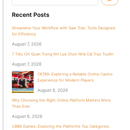
Recent Posts
Streamline Your Workflow with Saw Trax: Tools Designed
for Efficiency
August 7, 2026
7 Tiêu Chí Quan Trọng Khi Lựa Chọn Nhà Cái Trực Tuyến
August 7, 2026
CK789: Exploring a Reliable Online Casino
Experience for Modern Players
August 6, 2026
Why Choosing the Right Online Platform Matters More
Than Ever
August 6, 2026
U888 Games: Exploring the Platform’s Top Categories