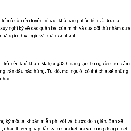
trí mà còn rèn luyện trí não, khả năng phân tích và đưa ra
i suy nghĩ kỹ về các quân bài của mình và của đối thủ nhằm đưa
ả năng tư duy logic và phản xạ nhanh.
i khi trở nên khó khăn. Mahjong333 mang lại cho người chơi cảm
hững trận đấu hào hứng. Từ đó, mọi người có thể chia sẻ những
 nhau.
g ký một tài khoản miễn phí với vài bước đơn giản. Bạn sẽ
u, nhận thưởng hấp dẫn và cơ hội kết nối với cộng đồng nhiệt