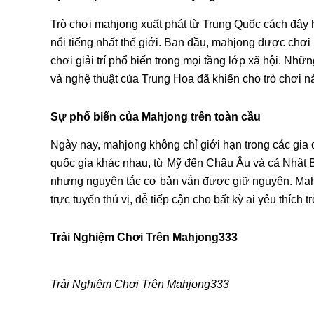
Trò chơi mahjong xuất phát từ Trung Quốc cách đây h
nổi tiếng nhất thế giới. Ban đầu, mahjong được chơi
chơi giải trí phổ biến trong mọi tầng lớp xã hội. Nh
và nghệ thuật của Trung Hoa đã khiến cho trò chơi n
Sự phổ biến của Mahjong trên toàn cầu
Ngày nay, mahjong không chỉ giới hạn trong các gia 
quốc gia khác nhau, từ Mỹ đến Châu Âu và cả Nhật Bả
nhưng nguyên tắc cơ bản vẫn được giữ nguyên. Mah
trực tuyến thú vị, dễ tiếp cận cho bất kỳ ai yêu thích t
Trải Nghiệm Chơi Trên Mahjong333
Trải Nghiệm Chơi Trên Mahjong333