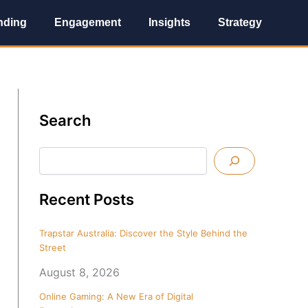
nding
Engagement
Insights
Strategy
Search
Search
Recent Posts
Trapstar Australia: Discover the Style Behind the
Street
August 8, 2026
Online Gaming: A New Era of Digital