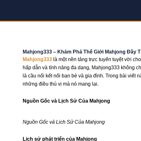
Skip
to
content
Mahjong333 – Khám Phá Thế Giới Mahjong Đầy 
Mahjong333
là một nền tảng trực tuyến tuyệt vời ch
hấp dẫn và tính năng đa dạng, Mahjong333 không ch
là cầu nối kết nối bạn bè và gia đình. Trong bài viế
những điều thú vị mà nó mang lại.
Nguồn Gốc và Lịch Sử Của Mahjong
Nguồn Gốc và Lịch Sử Của Mahjong
Lịch sử phát triển của Mahjong