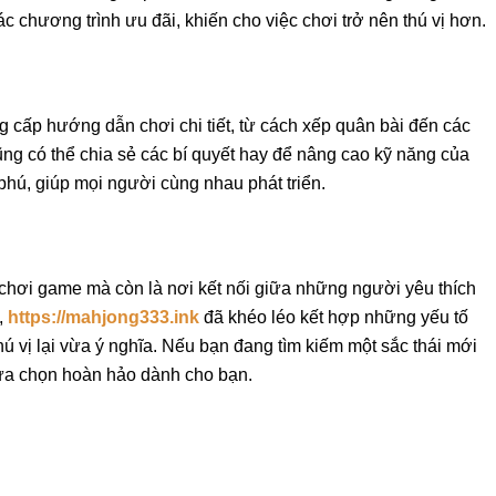
 chương trình ưu đãi, khiến cho việc chơi trở nên thú vị hơn.
 cấp hướng dẫn chơi chi tiết, từ cách xếp quân bài đến các
ng có thể chia sẻ các bí quyết hay để nâng cao kỹ năng của
phú, giúp mọi người cùng nhau phát triển.
 chơi game mà còn là nơi kết nối giữa những người yêu thích
,
https://mahjong333.ink
đã khéo léo kết hợp những yếu tố
thú vị lại vừa ý nghĩa. Nếu bạn đang tìm kiếm một sắc thái mới
 lựa chọn hoàn hảo dành cho bạn.