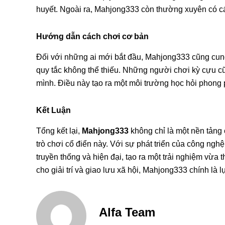
huyết. Ngoài ra, Mahjong333 còn thường xuyên có các
Hướng dẫn cách chơi cơ bản
Đối với những ai mới bắt đầu, Mahjong333 cũng cung
quy tắc không thể thiếu. Những người chơi kỳ cựu cũ
mình. Điều này tạo ra một môi trường học hỏi phong 
Kết Luận
Tổng kết lại,
Mahjong333
không chỉ là một nền tảng
trò chơi cổ điển này. Với sự phát triển của công nghệ
truyền thống và hiện đại, tạo ra một trải nghiệm vừa 
cho giải trí và giao lưu xã hội, Mahjong333 chính là
Alfa Team