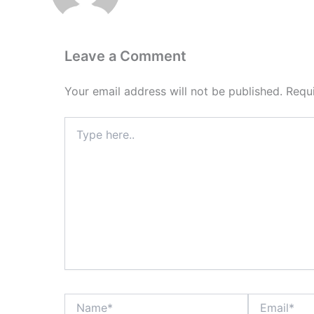
Leave a Comment
Your email address will not be published.
Requ
Type
here..
Name*
Email*