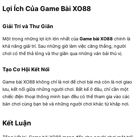
Lợi Ích Của Game Bài XO88
Giải Trí và Thư Giãn
Một trong những lợi ích lớn nhất của
Game bài XO88
chính là
khả năng giải trí. Sau những giờ làm việc căng thẳng, người
chơi có thể thả lỏng và thư giãn qua những ván bài thú vị.
Tạo Cơ Hội Kết Nối
Game bài XO88 không chỉ là nơi để chơi bài mà còn là nơi giao
lưu, kết nối giữa những người chơi. Bất kể ở đâu, chỉ cần một
chiếc điện thoại thông minh bạn đều có thể tham gia vào các
bàn chơi cùng bạn bè và những người chơi khác từ khắp nơi.
Kết Luận