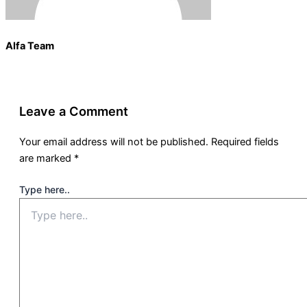
Alfa Team
Leave a Comment
Your email address will not be published.
Required fields
are marked
*
Type here..