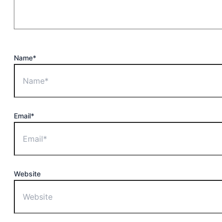
Name*
Email*
Website