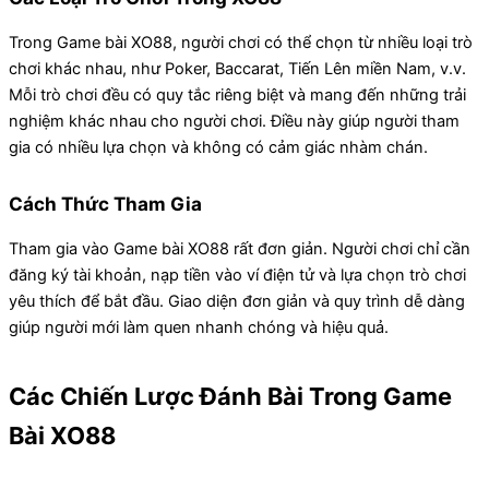
Trong Game bài XO88, người chơi có thể chọn từ nhiều loại trò
chơi khác nhau, như Poker, Baccarat, Tiến Lên miền Nam, v.v.
Mỗi trò chơi đều có quy tắc riêng biệt và mang đến những trải
nghiệm khác nhau cho người chơi. Điều này giúp người tham
gia có nhiều lựa chọn và không có cảm giác nhàm chán.
Cách Thức Tham Gia
Tham gia vào Game bài XO88 rất đơn giản. Người chơi chỉ cần
đăng ký tài khoản, nạp tiền vào ví điện tử và lựa chọn trò chơi
yêu thích để bắt đầu. Giao diện đơn giản và quy trình dễ dàng
giúp người mới làm quen nhanh chóng và hiệu quả.
Các Chiến Lược Đánh Bài Trong Game
Bài XO88