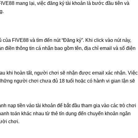
VE88 mang lại, việc đăng ký tài khoản là bước đầu tiên và
g.
ủ của FIVE88 và tìm đến nút “Đăng ký”. Khi click vào nút này,
 điền thông tin cá nhân bao gồm tên, địa chỉ email và số điện
 sau khi hoàn tất, người chơi sẽ nhận được email xác nhận. Việc
 Những người chơi chưa đủ 18 tuổi hoặc có hành vi gian lận sẽ
ành nạp tiền vào tài khoản để bắt đầu tham gia vào các trò chơi
hanh toán khác nhau từ thẻ tín dụng đến chuyển khoản ngân
ười chơi.