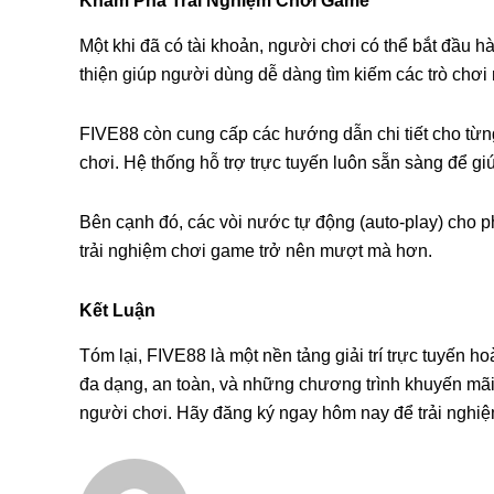
Khám Phá Trải Nghiệm Chơi Game
Một khi đã có tài khoản, người chơi có thể bắt đầu hàn
thiện giúp người dùng dễ dàng tìm kiếm các trò chơi
FIVE88 còn cung cấp các hướng dẫn chi tiết cho từng
chơi. Hệ thống hỗ trợ trực tuyến luôn sẵn sàng để g
Bên cạnh đó, các vòi nước tự động (auto-play) cho p
trải nghiệm chơi game trở nên mượt mà hơn.
Kết Luận
Tóm lại, FIVE88 là một nền tảng giải trí trực tuyến 
đa dạng, an toàn, và những chương trình khuyến mãi
người chơi. Hãy đăng ký ngay hôm nay để trải nghi