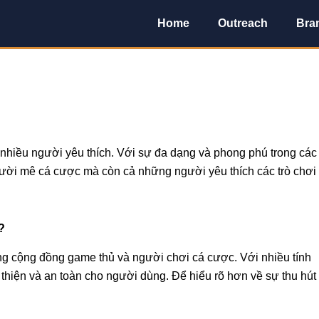
Home
Outreach
Bra
c nhiều người yêu thích. Với sự đa dạng và phong phú trong các
người mê cá cược mà còn cả những người yêu thích các trò chơi
?
g cộng đồng game thủ và người chơi cá cược. Với nhiều tính
thiện và an toàn cho người dùng. Để hiểu rõ hơn về sự thu hút