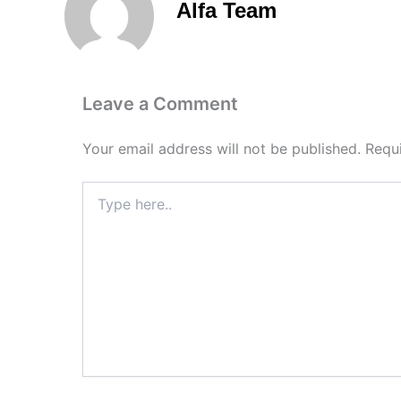
Alfa Team
Leave a Comment
Your email address will not be published.
Requ
Type
here..