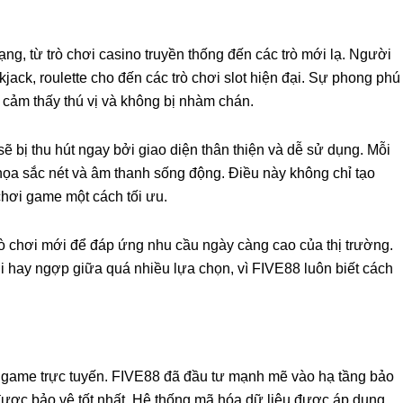
ng, từ trò chơi casino truyền thống đến các trò mới lạ. Người
kjack, roulette cho đến các trò chơi slot hiện đại. Sự phong phú
 cảm thấy thú vị và không bị nhàm chán.
ẽ bị thu hút ngay bởi giao diện thân thiện và dễ sử dụng. Mỗi
 họa sắc nét và âm thanh sống động. Điều này không chỉ tạo
hơi game một cách tối ưu.
ò chơi mới để đáp ứng nhu cầu ngày càng cao của thị trường.
i hay ngợp giữa quá nhiều lựa chọn, vì FIVE88 luôn biết cách
i game trực tuyến. FIVE88 đã đầu tư mạnh mẽ vào hạ tầng bảo
được bảo vệ tốt nhất. Hệ thống mã hóa dữ liệu được áp dụng