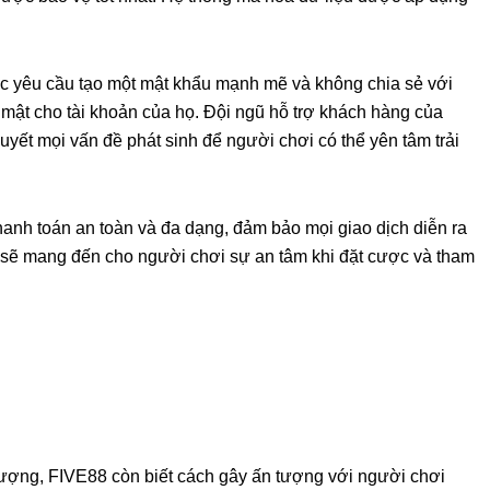
ợc yêu cầu tạo một mật khẩu mạnh mẽ và không chia sẻ với
mật cho tài khoản của họ. Đội ngũ hỗ trợ khách hàng của
quyết mọi vấn đề phát sinh để người chơi có thể yên tâm trải
nh toán an toàn và đa dạng, đảm bảo mọi giao dịch diễn ra
 sẽ mang đến cho người chơi sự an tâm khi đặt cược và tham
t lượng, FIVE88 còn biết cách gây ấn tượng với người chơi