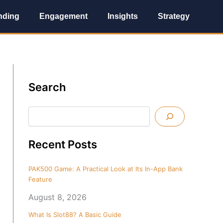
nding
Engagement
Insights
Strategy
Search
Search
Recent Posts
PAK500 Game: A Practical Look at Its In-App Bank
Feature
August 8, 2026
What Is Slot88? A Basic Guide