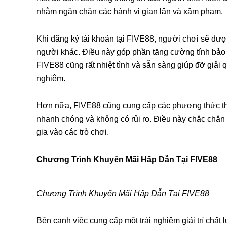
nhằm ngăn chặn các hành vi gian lận và xâm phạm.
Khi đăng ký tài khoản tại FIVE88, người chơi sẽ đư
người khác. Điều này góp phần tăng cường tính bảo 
FIVE88 cũng rất nhiệt tình và sẵn sàng giúp đỡ giải 
nghiệm.
Hơn nữa, FIVE88 cũng cung cấp các phương thức tha
nhanh chóng và không có rủi ro. Điều này chắc chắn
gia vào các trò chơi.
Chương Trình Khuyến Mãi Hấp Dẫn Tại FIVE88
Chương Trình Khuyến Mãi Hấp Dẫn Tại FIVE88
Bên cạnh việc cung cấp một trải nghiệm giải trí chấ