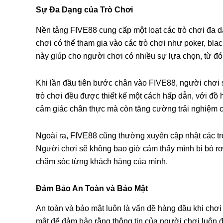
Sự Đa Dạng của Trò Chơi
Nền tảng FIVE88 cung cấp một loạt các trò chơi đa dạ
chơi có thể tham gia vào các trò chơi như poker, blac
này giúp cho người chơi có nhiều sự lựa chọn, từ đó
Khi lần đầu tiên bước chân vào FIVE88, người chơi s
trò chơi đều được thiết kế một cách hấp dẫn, với đồ
cảm giác chân thực mà còn tăng cường trải nghiệm c
Ngoài ra, FIVE88 cũng thường xuyên cập nhật các tr
Người chơi sẽ không bao giờ cảm thấy mình bị bỏ rơ
chăm sóc từng khách hàng của mình.
Đảm Bảo An Toàn và Bảo Mật
An toàn và bảo mật luôn là vấn đề hàng đầu khi chơ
mật để đảm bảo rằng thông tin của người chơi luôn 