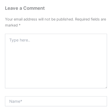
Leave a Comment
Your email address will not be published.
Required fields are
marked
*
Type
here..
Name*