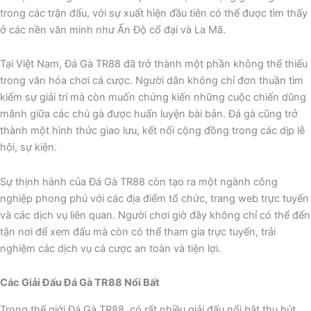
trong các trận đấu, với sự xuất hiện đầu tiên có thể được tìm thấy
ở các nền văn minh như Ấn Độ cổ đại và La Mã.
Tại Việt Nam, Đá Gà TR88 đã trở thành một phần không thể thiếu
trong văn hóa chơi cá cược. Người dân không chỉ đơn thuần tìm
kiếm sự giải trí mà còn muốn chứng kiến những cuộc chiến dũng
mãnh giữa các chú gà được huấn luyện bài bản. Đá gà cũng trở
thành một hình thức giao lưu, kết nối cộng đồng trong các dịp lễ
hội, sự kiện.
Sự thịnh hành của Đá Gà TR88 còn tạo ra một ngành công
nghiệp phong phú với các địa điểm tổ chức, trang web trực tuyến
và các dịch vụ liên quan. Người chơi giờ đây không chỉ có thể đến
tận nơi để xem đấu mà còn có thể tham gia trực tuyến, trải
nghiệm các dịch vụ cá cược an toàn và tiện lợi.
Các Giải Đấu Đá Gà TR88 Nổi Bất
Trong thế giới Đá Gà TR88, có rất nhiều giải đấu nổi bật thu hút