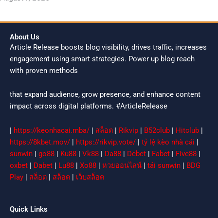
About Us
Article Release boosts blog visibility, drives traffic, increases
engagement using smart strategies. Power up blog reach
with proven methods
that expand audience, grow presence, and enhance content
impact across digital platforms. #ArticleRelease
|
https://keonhacai.mba/
|
สล็อต
|
Rikvip
|
B52club
|
Hitclub
|
https://8kbet.mov/
|
https://rikvip.vote/
|
tỷ lệ kèo nhà cái
|
sunwin
|
go88
|
Ku88
|
Vk88
|
Da88
|
Debet
|
Fabet
|
Five88
|
oxbet
|
Dabet
|
Lu88
|
Xo88
|
หวยออนไลน์
|
tải sunwin
|
BDG
Play
|
สล็อต
|
สล็อต
|
เว็บสล็อต
Quick Links