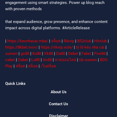
engagement using smart strategies. Power up blog reach
with proven methods
that expand audience, grow presence, and enhance content
impact across digital platforms. #ArticleRelease
|
https://keonhacai.mba/
|
สล็อต
|
Rikvip
|
B52club
|
Hitclub
|
https://8kbet.mov/
|
https://rikvip.vote/
|
tỷ lệ kèo nhà cái
|
sunwin
|
go88
|
Ku88
|
Vk88
|
Da88
|
Debet
|
Fabet
|
Five88
|
oxbet
|
Dabet
|
Lu88
|
Xo88
|
หวยออนไลน์
|
tải sunwin
|
BDG
Play
|
สล็อต
|
สล็อต
|
เว็บสล็อต
Quick Links
About Us
Contact Us
Disclaimer