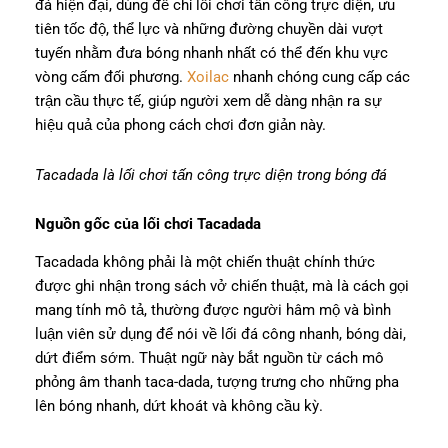
đá hiện đại, dùng để chỉ lối chơi tấn công trực diện, ưu
tiên tốc độ, thể lực và những đường chuyền dài vượt
tuyến nhằm đưa bóng nhanh nhất có thể đến khu vực
vòng cấm đối phương.
Xoilac
nhanh chóng cung cấp các
trận cầu thực tế, giúp người xem dễ dàng nhận ra sự
hiệu quả của phong cách chơi đơn giản này.
Tacadada là lối chơi tấn công trực diện trong bóng đá
Nguồn gốc của lối chơi Tacadada
Tacadada không phải là một chiến thuật chính thức
được ghi nhận trong sách vở chiến thuật, mà là cách gọi
mang tính mô tả, thường được người hâm mộ và bình
luận viên sử dụng để nói về lối đá công nhanh, bóng dài,
dứt điểm sớm. Thuật ngữ này bắt nguồn từ cách mô
phỏng âm thanh taca-dada, tượng trưng cho những pha
lên bóng nhanh, dứt khoát và không cầu kỳ.