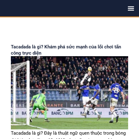
Skip
to
content
Tacadada là gì? Khám phá sức mạnh của lối chơi tấn
công trực diện
Tacadada là gì? Đây là thuật ngữ quen thuộc trong bóng