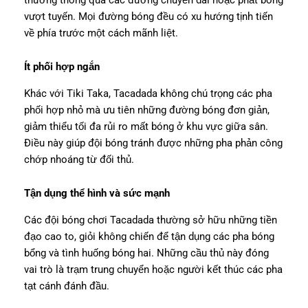
vượt tuyến. Mọi đường bóng đều có xu hướng tịnh tiến
về phía trước một cách mãnh liệt.
Ít phối hợp ngắn
Khác với Tiki Taka, Tacadada không chú trọng các pha
phối hợp nhỏ mà ưu tiên những đường bóng đơn giản,
giảm thiểu tối đa rủi ro mất bóng ở khu vực giữa sân.
Điều này giúp đội bóng tránh được những pha phản công
chớp nhoáng từ đối thủ.
Tận dụng thể hình và sức mạnh
Các đội bóng chơi Tacadada thường sở hữu những tiền
đạo cao to, giỏi không chiến để tận dụng các pha bóng
bổng và tình huống bóng hai. Những cầu thủ này đóng
vai trò là trạm trung chuyển hoặc người kết thúc các pha
tạt cánh đánh đầu.