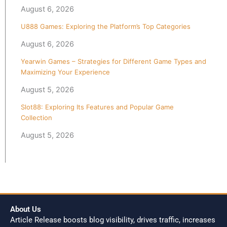
August 6, 2026
U888 Games: Exploring the Platform’s Top Categories
August 6, 2026
Yearwin Games – Strategies for Different Game Types and
Maximizing Your Experience
August 5, 2026
Slot88: Exploring Its Features and Popular Game
Collection
August 5, 2026
About Us
Article Release boosts blog visibility, drives traffic, increases