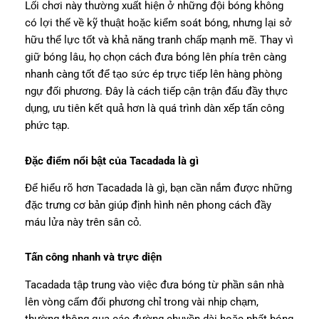
Lối chơi này thường xuất hiện ở những đội bóng không
có lợi thế về kỹ thuật hoặc kiểm soát bóng, nhưng lại sở
hữu thể lực tốt và khả năng tranh chấp mạnh mẽ. Thay vì
giữ bóng lâu, họ chọn cách đưa bóng lên phía trên càng
nhanh càng tốt để tạo sức ép trực tiếp lên hàng phòng
ngự đối phương. Đây là cách tiếp cận trận đấu đầy thực
dụng, ưu tiên kết quả hơn là quá trình dàn xếp tấn công
phức tạp.
Đặc điểm nổi bật của Tacadada là gì
Để hiểu rõ hơn Tacadada là gì, bạn cần nắm được những
đặc trưng cơ bản giúp định hình nên phong cách đầy
máu lửa này trên sân cỏ.
Tấn công nhanh và trực diện
Tacadada tập trung vào việc đưa bóng từ phần sân nhà
lên vòng cấm đối phương chỉ trong vài nhịp chạm,
thường thông qua các đường chuyền dài hoặc phất bóng