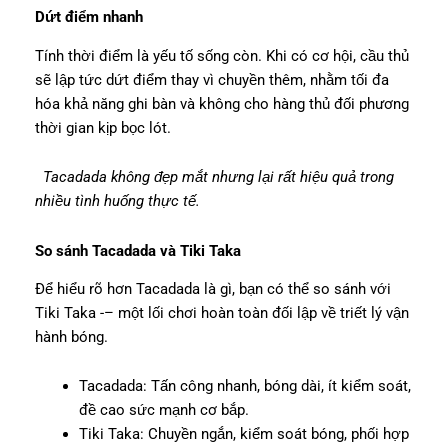
Dứt điểm nhanh
Tính thời điểm là yếu tố sống còn. Khi có cơ hội, cầu thủ
sẽ lập tức dứt điểm thay vì chuyền thêm, nhằm tối đa
hóa khả năng ghi bàn và không cho hàng thủ đối phương
thời gian kịp bọc lót.
Tacadada không đẹp mắt nhưng lại rất hiệu quả trong
nhiều tình huống thực tế.
So sánh Tacadada và Tiki Taka
Để hiểu rõ hơn Tacadada là gì, bạn có thể so sánh với
Tiki Taka -– một lối chơi hoàn toàn đối lập về triết lý vận
hành bóng.
Tacadada: Tấn công nhanh, bóng dài, ít kiểm soát,
đề cao sức mạnh cơ bắp.
Tiki Taka: Chuyền ngắn, kiểm soát bóng, phối hợp