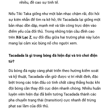
nhiều, đề cao sự tinh tế.
Nếu Tiki Taka giống như một bản nhạc chậm rãi, đòi hỏi
sự kiên nhẫn để tìm ra kẽ hở, thì Tacadada lại giống một
bản nhạc dồn dập, mạnh mẽ và tấn công trực diện vào
điểm yếu của đối thủ. Trong những trận cầu đỉnh cao
trên
Xôi Lạc Z
, sự đối đầu giữa hai trường phái này luôn
mang lại cảm xúc bùng nổ cho người xem.
Tacadada là gì trong bóng đá hiện đại và trò chơi điện
tử?
Dù bóng đá ngày càng phát triển theo hướng kiểm soát
và kỹ thuật, Tacadada vẫn giữ được vị trí nhất định, đặc
biệt trong các trận đấu có tính chất căng thẳng hoặc khi
đội bóng cần thay đổi cục diện nhanh chóng. Nhiều huấn
luyện viên hiện đại đã biến tướng Tacadada thành các
pha chuyển trạng thái (transition) cực nhanh để trừng
phạt sai lầm của đối thủ.