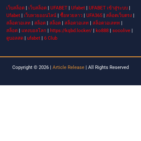
เว็บสล็อต
|
เว็บสล็อต
|
UFABET
|
Ufabet
|
UFABET เข้าสู่ระบบ
|
Ufabet
|
เว็บหวยออนไลน์
|
ซื้อหวยลาว
|
UFA365
|
สล็อตเว็บตรง
|
สล็อตวอเลท
|
สล็อต
|
สล็อต
|
สล็อตวอเลท
|
สล็อตวอเลทท
|
สล็อต
|
แทงบอลโลก
|
https://kqbd.locker/
|
ko888
|
socolive
|
ดูบอลสด
|
ufabet
|
6 Club
Copyright © 2026 |
Article Release
| All Rights Reserved