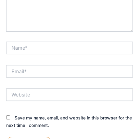
Name*
Email*
Website
Save my name, email, and website in this browser for the
next time I comment.