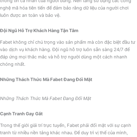
thông tin cá nhân của người dùng. Nền tảng sử dụng các công
nghệ mã hóa tiên tiến để đảm bảo rằng dữ liệu của người chơi
luôn được an toàn và bảo vệ.
Đội Ngũ Hỗ Trợ Khách Hàng Tận Tâm
Fabet không chỉ chú trọng vào sản phẩm mà còn đặc biệt đầu tư
vào dịch vụ khách hàng. Đội ngũ hỗ trợ luôn sẵn sàng 24/7 để
đáp ứng mọi thắc mắc và hỗ trợ người dùng một cách nhanh
chóng nhất.
Những Thách Thức Mà Fabet Đang Đối Mặt
Những Thách Thức Mà Fabet Đang Đối Mặt
Cạnh Tranh Gay Gắt
Trong thế giới giải trí trực tuyến, Fabet phải đối mặt với sự cạnh
tranh từ nhiều nền tảng khác nhau. Để duy trì vị thế của mình,