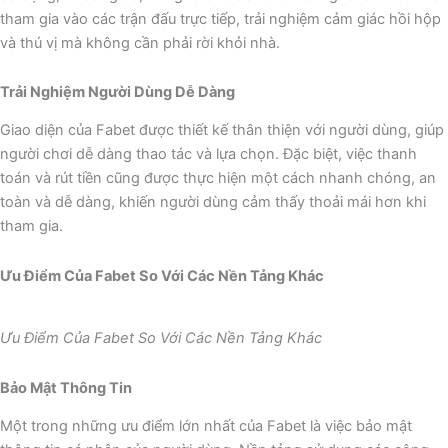
tham gia vào các trận đấu trực tiếp, trải nghiệm cảm giác hồi hộp
và thú vị mà không cần phải rời khỏi nhà.
Trải Nghiệm Người Dùng Dễ Dàng
Giao diện của Fabet được thiết kế thân thiện với người dùng, giúp
người chơi dễ dàng thao tác và lựa chọn. Đặc biệt, việc thanh
toán và rút tiền cũng được thực hiện một cách nhanh chóng, an
toàn và dễ dàng, khiến người dùng cảm thấy thoải mái hơn khi
tham gia.
Ưu Điểm Của Fabet So Với Các Nền Tảng Khác
Ưu Điểm Của Fabet So Với Các Nền Tảng Khác
Bảo Mật Thông Tin
Một trong những ưu điểm lớn nhất của Fabet là việc bảo mật