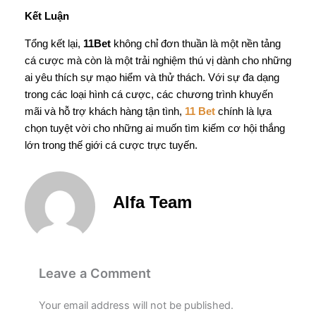
Kết Luận
Tổng kết lại,
11Bet
không chỉ đơn thuần là một nền tảng
cá cược mà còn là một trải nghiệm thú vị dành cho những
ai yêu thích sự mạo hiểm và thử thách. Với sự đa dạng
trong các loại hình cá cược, các chương trình khuyến
mãi và hỗ trợ khách hàng tận tình,
11 Bet
chính là lựa
chọn tuyệt vời cho những ai muốn tìm kiếm cơ hội thắng
lớn trong thế giới cá cược trực tuyến.
Alfa Team
Leave a Comment
Your email address will not be published.