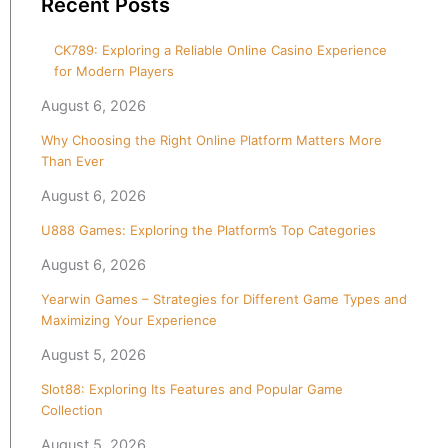
Recent Posts
CK789: Exploring a Reliable Online Casino Experience
for Modern Players
August 6, 2026
Why Choosing the Right Online Platform Matters More
Than Ever
August 6, 2026
U888 Games: Exploring the Platform’s Top Categories
August 6, 2026
Yearwin Games – Strategies for Different Game Types and
Maximizing Your Experience
August 5, 2026
Slot88: Exploring Its Features and Popular Game
Collection
August 5, 2026