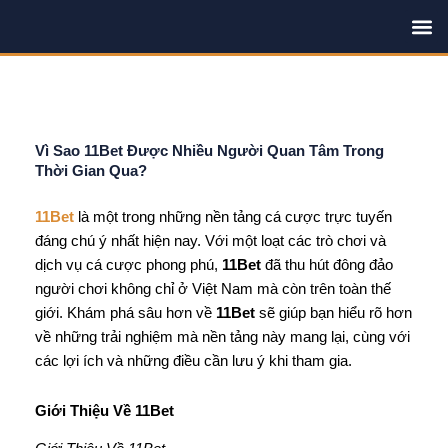
Skip
to
content
Vì Sao 11Bet Được Nhiều Người Quan Tâm Trong
Thời Gian Qua?
11Bet
là một trong những nền tảng cá cược trực tuyến
đáng chú ý nhất hiện nay. Với một loạt các trò chơi và
dịch vụ cá cược phong phú,
11Bet
đã thu hút đông đảo
người chơi không chỉ ở Việt Nam mà còn trên toàn thế
giới. Khám phá sâu hơn về
11Bet
sẽ giúp bạn hiểu rõ hơn
về những trải nghiệm mà nền tảng này mang lại, cùng với
các lợi ích và những điều cần lưu ý khi tham gia.
Giới Thiệu Về 11Bet