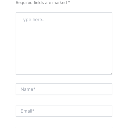
Required fields are marked
*
Type
here..
Name*
Email*