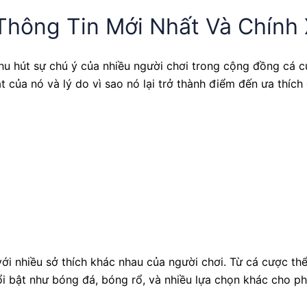
hông Tin Mới Nhất Và Chính
thu hút sự chú ý của nhiều người chơi trong cộng đồng cá cư
 của nó và lý do vì sao nó lại trở thành điểm đến ưa thích 
ới nhiều sở thích khác nhau của người chơi. Từ cá cược thể
i bật như bóng đá, bóng rổ, và nhiều lựa chọn khác cho ph