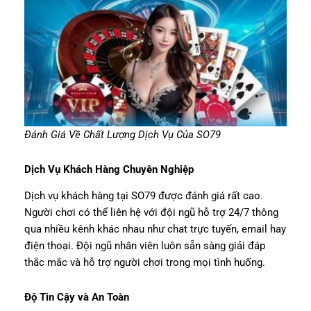
Đánh Giá Về Chất Lượng Dịch Vụ Của SO79
Dịch Vụ Khách Hàng Chuyên Nghiệp
Dịch vụ khách hàng tại SO79 được đánh giá rất cao.
Người chơi có thể liên hệ với đội ngũ hỗ trợ 24/7 thông
qua nhiều kênh khác nhau như chat trực tuyến, email hay
điện thoại. Đội ngũ nhân viên luôn sẵn sàng giải đáp
thắc mắc và hỗ trợ người chơi trong mọi tình huống.
Độ Tin Cậy và An Toàn