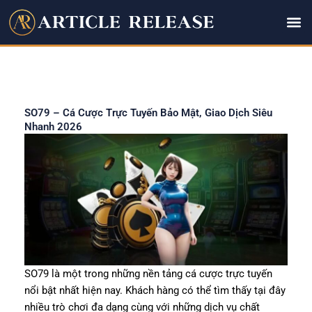
Skip
to
content
SO79 – Cá Cược Trực Tuyến Bảo Mật, Giao Dịch Siêu
Nhanh 2026
SO79 là một trong những nền tảng cá cược trực tuyến
nổi bật nhất hiện nay. Khách hàng có thể tìm thấy tại đây
nhiều trò chơi đa dạng cùng với những dịch vụ chất