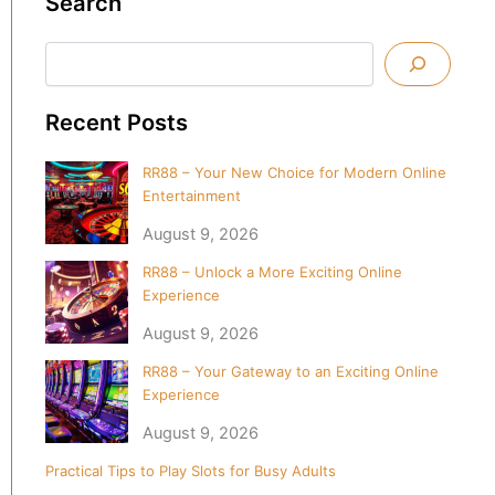
Search
Recent Posts
RR88 – Your New Choice for Modern Online
Entertainment
August 9, 2026
RR88 – Unlock a More Exciting Online
Experience
August 9, 2026
RR88 – Your Gateway to an Exciting Online
Experience
August 9, 2026
Practical Tips to Play Slots for Busy Adults