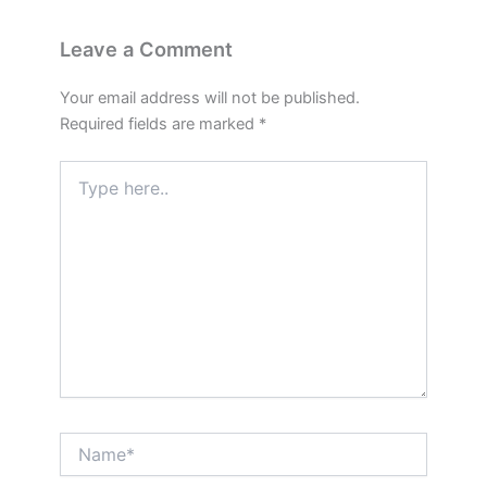
Leave a Comment
Your email address will not be published.
Required fields are marked
*
Type
here..
Name*