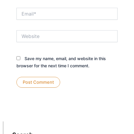
Email*
Website
Save my name, email, and website in this
browser for the next time I comment.
Search