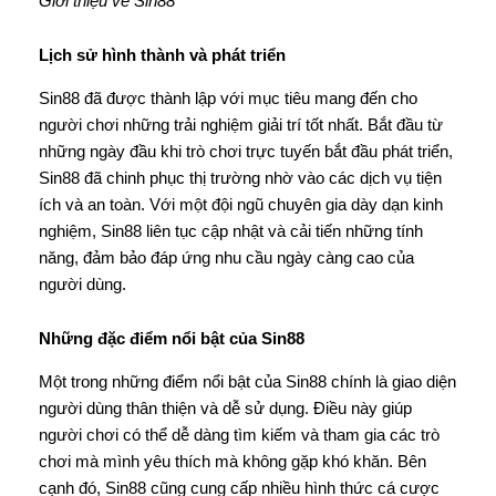
Giới thiệu về Sin88
Lịch sử hình thành và phát triển
Sin88 đã được thành lập với mục tiêu mang đến cho
người chơi những trải nghiệm giải trí tốt nhất. Bắt đầu từ
những ngày đầu khi trò chơi trực tuyến bắt đầu phát triển,
Sin88 đã chinh phục thị trường nhờ vào các dịch vụ tiện
ích và an toàn. Với một đội ngũ chuyên gia dày dạn kinh
nghiệm, Sin88 liên tục cập nhật và cải tiến những tính
năng, đảm bảo đáp ứng nhu cầu ngày càng cao của
người dùng.
Những đặc điểm nổi bật của Sin88
Một trong những điểm nổi bật của Sin88 chính là giao diện
người dùng thân thiện và dễ sử dụng. Điều này giúp
người chơi có thể dễ dàng tìm kiếm và tham gia các trò
chơi mà mình yêu thích mà không gặp khó khăn. Bên
cạnh đó, Sin88 cũng cung cấp nhiều hình thức cá cược