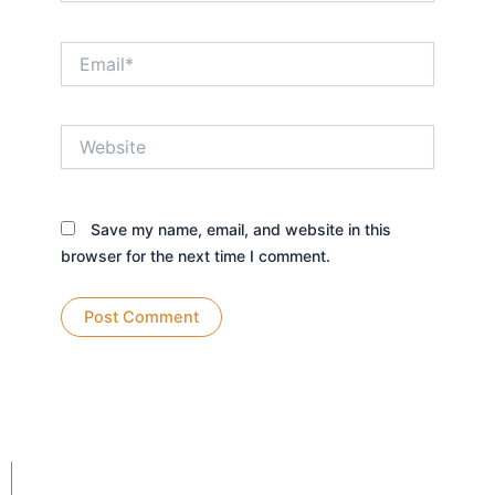
Email*
Website
Save my name, email, and website in this
browser for the next time I comment.