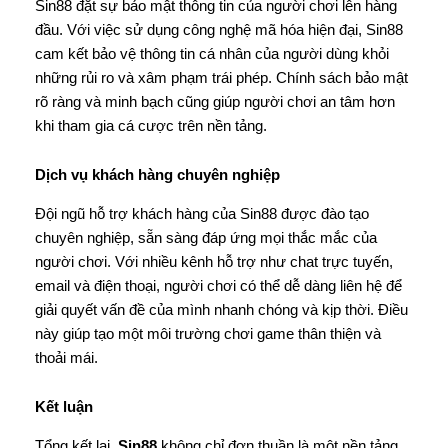
Sin88 đặt sự bảo mật thông tin của người chơi lên hàng
đầu. Với việc sử dụng công nghệ mã hóa hiện đại, Sin88
cam kết bảo vệ thông tin cá nhân của người dùng khỏi
những rủi ro và xâm phạm trái phép. Chính sách bảo mật
rõ ràng và minh bạch cũng giúp người chơi an tâm hơn
khi tham gia cá cược trên nền tảng.
Dịch vụ khách hàng chuyên nghiệp
Đội ngũ hỗ trợ khách hàng của Sin88 được đào tạo
chuyên nghiệp, sẵn sàng đáp ứng mọi thắc mắc của
người chơi. Với nhiều kênh hỗ trợ như chat trực tuyến,
email và điện thoại, người chơi có thể dễ dàng liên hệ để
giải quyết vấn đề của mình nhanh chóng và kịp thời. Điều
này giúp tạo một môi trường chơi game thân thiện và
thoải mái.
Kết luận
Tổng kết lại,
Sin88
không chỉ đơn thuần là một nền tảng