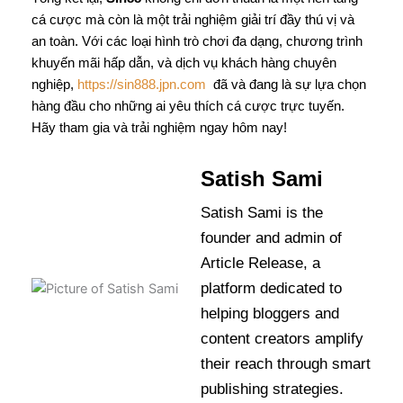
cá cược mà còn là một trải nghiệm giải trí đầy thú vị và
an toàn. Với các loại hình trò chơi đa dạng, chương trình
khuyến mãi hấp dẫn, và dịch vụ khách hàng chuyên
nghiệp,
https://sin888.jpn.com
đã và đang là sự lựa chọn
hàng đầu cho những ai yêu thích cá cược trực tuyến.
Hãy tham gia và trải nghiệm ngay hôm nay!
Satish Sami
Satish Sami is the
founder and admin of
Article Release, a
platform dedicated to
helping bloggers and
content creators amplify
their reach through smart
publishing strategies.