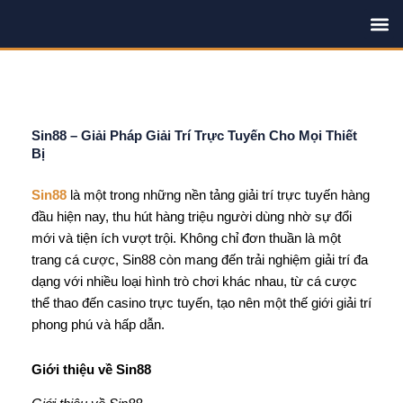
Skip
to
content
Sin88 – Giải Pháp Giải Trí Trực Tuyến Cho Mọi Thiết
Bị
Sin88
là một trong những nền tảng giải trí trực tuyến hàng
đầu hiện nay, thu hút hàng triệu người dùng nhờ sự đổi
mới và tiện ích vượt trội. Không chỉ đơn thuần là một
trang cá cược, Sin88 còn mang đến trải nghiệm giải trí đa
dạng với nhiều loại hình trò chơi khác nhau, từ cá cược
thể thao đến casino trực tuyến, tạo nên một thế giới giải trí
phong phú và hấp dẫn.
Giới thiệu về Sin88