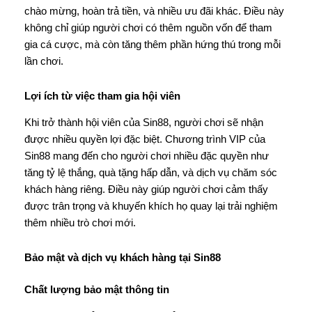
chào mừng, hoàn trả tiền, và nhiều ưu đãi khác. Điều này
không chỉ giúp người chơi có thêm nguồn vốn để tham
gia cá cược, mà còn tăng thêm phần hứng thú trong mỗi
lần chơi.
Lợi ích từ việc tham gia hội viên
Khi trở thành hội viên của Sin88, người chơi sẽ nhận
được nhiều quyền lợi đặc biệt. Chương trình VIP của
Sin88 mang đến cho người chơi nhiều đặc quyền như
tăng tỷ lệ thắng, quà tặng hấp dẫn, và dịch vụ chăm sóc
khách hàng riêng. Điều này giúp người chơi cảm thấy
được trân trọng và khuyến khích họ quay lại trải nghiệm
thêm nhiều trò chơi mới.
Bảo mật và dịch vụ khách hàng tại Sin88
Chất lượng bảo mật thông tin