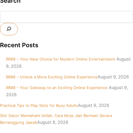
Search
Recent Posts
August
RR88 – Your New Choice for Modern Online Entertainment
9, 2026
August 9, 2026
RR88 – Unlock a More Exciting Online Experience
August 9,
RR88 – Your Gateway to an Exciting Online Experience
2026
August 9, 2026
Practical Tips to Play Slots for Busy Adults
Slot Gacor Memahami Istilah, Cara Kerja, dan Bermain Secara
August 8, 2026
Bertanggung Jawab