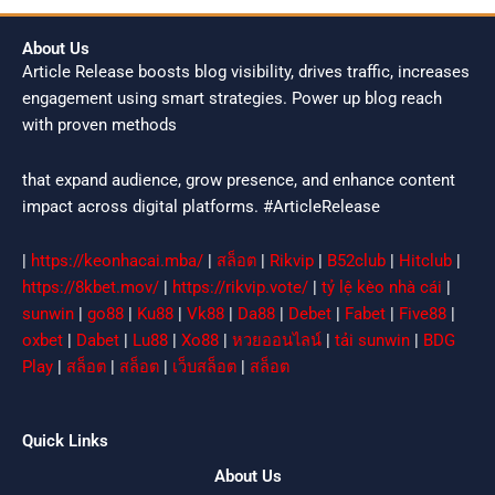
About Us
Article Release boosts blog visibility, drives traffic, increases
engagement using smart strategies. Power up blog reach
with proven methods
that expand audience, grow presence, and enhance content
impact across digital platforms. #ArticleRelease
|
https://keonhacai.mba/
|
สล็อต
|
Rikvip
|
B52club
|
Hitclub
|
https://8kbet.mov/
|
https://rikvip.vote/
|
tỷ lệ kèo nhà cái
|
sunwin
|
go88
|
Ku88
|
Vk88
|
Da88
|
Debet
|
Fabet
|
Five88
|
oxbet
|
Dabet
|
Lu88
|
Xo88
|
หวยออนไลน์
|
tải sunwin
|
BDG
Play
|
สล็อต
|
สล็อต
|
เว็บสล็อต
|
สล็อต
Quick Links
About Us