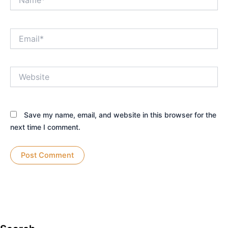
Email*
Website
Save my name, email, and website in this browser for the
next time I comment.
Search