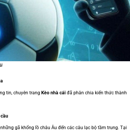
ái
ua
ng tin, chuyên trang
Kèo nhà cái
đã phân chia kiến thức thành
 cầu
ừ những gã khổng lồ châu Âu đến các câu lạc bộ tầm trung. Tại