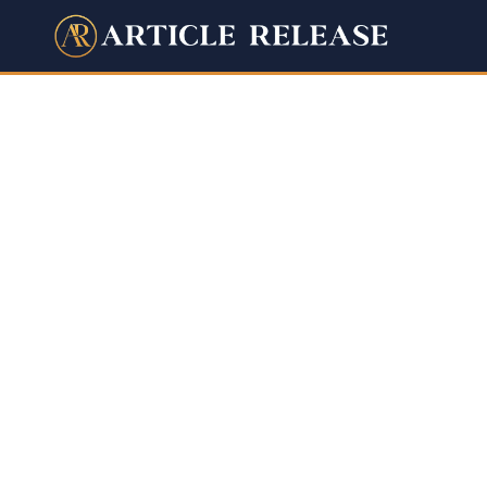
Skip
to
content