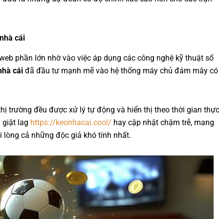
 nhà cái
g web phần lớn nhờ vào việc áp dụng các công nghệ kỹ thuật số
nhà cái
đã đầu tư mạnh mẽ vào hệ thống máy chủ đám mây có
thị trường đều được xử lý tự động và hiển thị theo thời gian thự
g giật lag
https://keonhacai.cool/
hay cập nhật chậm trễ, mang
ài lòng cả những độc giả khó tính nhất.