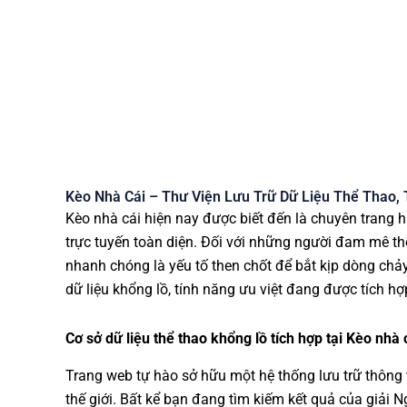
Kèo Nhà Cái – Thư Viện Lưu Trữ Dữ Liệu Thể Thao, 
Kèo nhà cái hiện nay được biết đến là chuyên trang 
trực tuyến toàn diện. Đối với những người đam mê th
nhanh chóng là yếu tố then chốt để bắt kịp dòng chả
dữ liệu khổng lồ, tính năng ưu việt đang được tích hợ
Cơ sở dữ liệu thể thao khổng lồ tích hợp tại Kèo nhà 
Trang web tự hào sở hữu một hệ thống lưu trữ thông t
thế giới. Bất kể bạn đang tìm kiếm kết quả của giải N