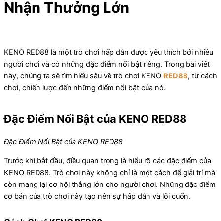
Nhận Thưởng Lớn
KENO RED88 là một trò chơi hấp dẫn được yêu thích bởi nhiều
người chơi và có những đặc điểm nổi bật riêng. Trong bài viết
này, chúng ta sẽ tìm hiểu sâu về trò chơi KENO
RED88
, từ cách
chơi, chiến lược đến những điểm nổi bật của nó.
Đặc Điểm Nổi Bật của KENO RED88
Đặc Điểm Nổi Bật của KENO RED88
Trước khi bắt đầu, điều quan trọng là hiểu rõ các đặc điểm của
KENO RED88. Trò chơi này không chỉ là một cách để giải trí mà
còn mang lại cơ hội thắng lớn cho người chơi. Những đặc điểm
cơ bản của trò chơi này tạo nên sự hấp dẫn và lôi cuốn.