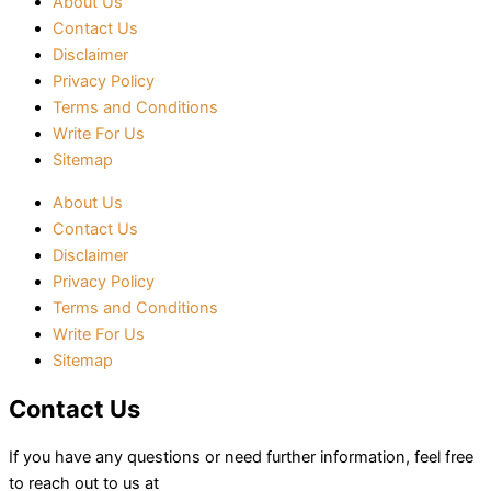
About Us
Contact Us
Disclaimer
Privacy Policy
Terms and Conditions
Write For Us
Sitemap
About Us
Contact Us
Disclaimer
Privacy Policy
Terms and Conditions
Write For Us
Sitemap
Contact Us
If you have any questions or need further information, feel free
to reach out to us at