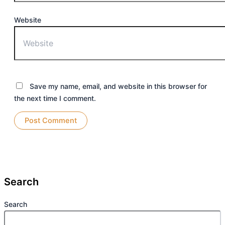
Website
Save my name, email, and website in this browser for
the next time I comment.
Search
Search