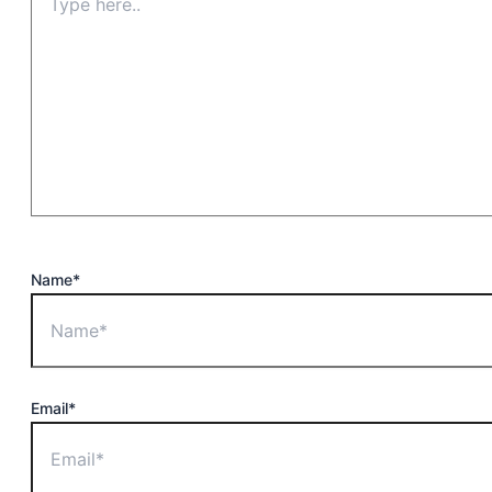
Name*
Email*