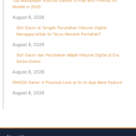
Top Multiplayer Android Games to Play with Friends on
Mobile in 2026
August 8, 2026
Slot Gacor di Tengah Perubahan Hiburan Digital:
Mengapa Istilah Ini Terus Menarik Perhatian?
August 8, 2026
Slot Gacor dan Perubahan Wajah Hiburan Digital di Era
Serba Online
August 8, 2026
PAK500 Game: A Practical Look at Its In-App Bank Feature
August 8, 2026