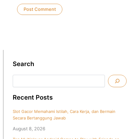
Search
Search
Recent Posts
Slot Gacor Memahami Istilah, Cara Kerja, dan Bermain
Secara Bertanggung Jawab
August 8, 2026