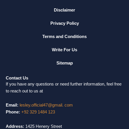
Disclaimer
Privacy Policy
Terms and Conditions
Write For Us
Sitemap
Contact Us
If you have any questions or need further information, feel free
to reach out to us at
Email:
lesley.official47@gmail. com
Phone:
+92 329 1484 123
Address:
1425 Henery Street