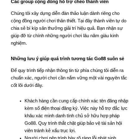
Các group cộng đồng hỗ trợ chéo thành viên
Chúng tôi xây dựng diễn đàn thảo luận dành riêng cho
cộng đồng người chơi thân thiết. Tại đây thành viên tự do
chia sẻ bí kíp săn thưởng giải trí hiệu quả. Bạn nhận sự
giúp đỡ từ chính những người chơi lâu năm giàu kinh
nghiệm.
Những lưu ý giúp quá trình tương tác Go88 suôn sẻ
Để quy trình tiếp nhận thông tin từ phía chúng tôi diễn ra
chuẩn xác, người chơi cần nắm vững một vài nguyên tắc
cốt lõi dưới đây.
Khách hàng cần cung cấp chính xác tên đăng nhập
kèm số điện thoại đăng ký. Việc này hỗ trợ đắc lực
khâu xác minh danh tính chủ sở hữu hợp pháp
Go88. Quy trình thắt chặt giúp bảo vệ tài sản hội
viên tránh kẻ xấu trục lợi.
Người chơi nên trình bày rõ ràng lỗi phát sinh