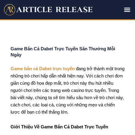
Skip
to
content
Game Bắn Cá Dabet Trực Tuyến Săn Thưởng Mỗi
Ngày
Game bắn cá Dabet trực tuyến
đang trở thành một trong
những trò chơi hấp dẫn nhất hiện nay. Với cách chơi đơn
giản cùng đồ họa đẹp mắt, trò chơi này thu hút nhiều
người chơi trên các trang web casino trực tuyến. Trong
bài viết này, chúng ta sẽ tìm hiểu sâu hơn về trò chơi này,
cách chơi, các loại cá, cùng với những mẹo và chiến
lược để bạn có thể thắng lớn.
Giới Thiệu Về Game Bắn Cá Dabet Trực Tuyến