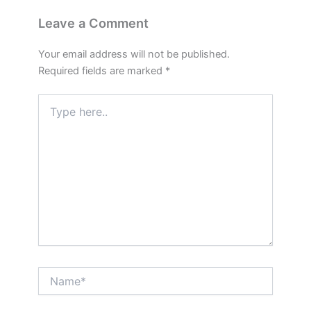
Leave a Comment
Your email address will not be published.
Required fields are marked
*
Type
here..
Name*