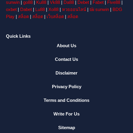
sunwin
|
go88
|
Ku88
|
Vk88
|
Da88
|
Debet
|
Fabet
|
Five88
|
oxbet
|
Dabet
|
Lu88
|
Xo88
|
หวยออนไลน์
|
tải sunwin
|
BDG
Play
|
สล็อต
|
สล็อต
|
เว็บสล็อต
|
สล็อต
Quick Links
About Us
Contact Us
Disclaimer
Privacy Policy
Terms and Conditions
Write For Us
Sitemap