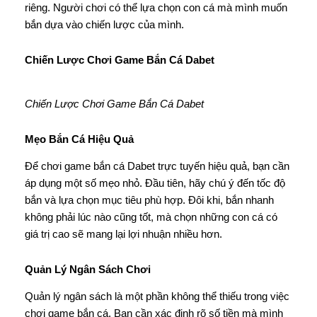
riêng. Người chơi có thể lựa chọn con cá mà mình muốn
bắn dựa vào chiến lược của mình.
Chiến Lược Chơi Game Bắn Cá Dabet
Chiến Lược Chơi Game Bắn Cá Dabet
Mẹo Bắn Cá Hiệu Quả
Để chơi game bắn cá Dabet trực tuyến hiệu quả, bạn cần
áp dụng một số mẹo nhỏ. Đầu tiên, hãy chú ý đến tốc độ
bắn và lựa chọn mục tiêu phù hợp. Đôi khi, bắn nhanh
không phải lúc nào cũng tốt, mà chọn những con cá có
giá trị cao sẽ mang lại lợi nhuận nhiều hơn.
Quản Lý Ngân Sách Chơi
Quản lý ngân sách là một phần không thể thiếu trong việc
chơi game bắn cá. Bạn cần xác định rõ số tiền mà mình