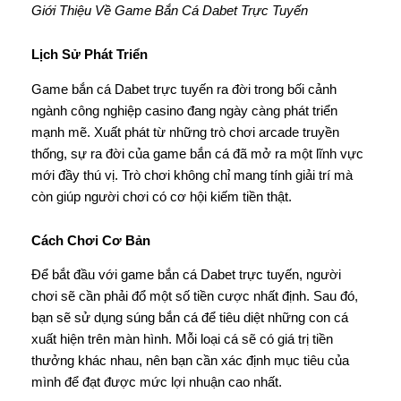
Giới Thiệu Về Game Bắn Cá Dabet Trực Tuyến
Lịch Sử Phát Triển
Game bắn cá Dabet trực tuyến ra đời trong bối cảnh
ngành công nghiệp casino đang ngày càng phát triển
mạnh mẽ. Xuất phát từ những trò chơi arcade truyền
thống, sự ra đời của game bắn cá đã mở ra một lĩnh vực
mới đầy thú vị. Trò chơi không chỉ mang tính giải trí mà
còn giúp người chơi có cơ hội kiếm tiền thật.
Cách Chơi Cơ Bản
Để bắt đầu với game bắn cá Dabet trực tuyến, người
chơi sẽ cần phải đổ một số tiền cược nhất định. Sau đó,
bạn sẽ sử dụng súng bắn cá để tiêu diệt những con cá
xuất hiện trên màn hình. Mỗi loại cá sẽ có giá trị tiền
thưởng khác nhau, nên bạn cần xác định mục tiêu của
mình để đạt được mức lợi nhuận cao nhất.