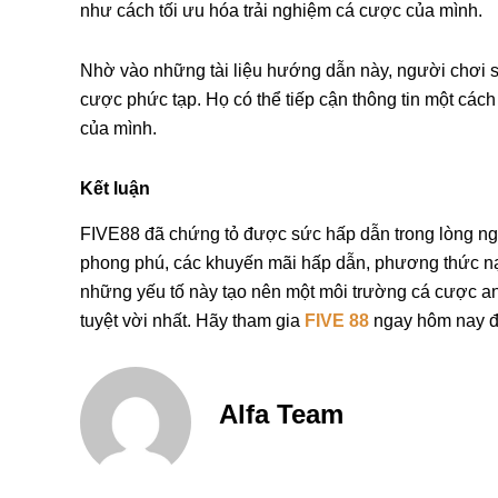
như cách tối ưu hóa trải nghiệm cá cược của mình.
Nhờ vào những tài liệu hướng dẫn này, người chơi sẽ 
cược phức tạp. Họ có thể tiếp cận thông tin một cá
của mình.
Kết luận
FIVE88 đã chứng tỏ được sức hấp dẫn trong lòng n
phong phú, các khuyến mãi hấp dẫn, phương thức nạp/r
những yếu tố này tạo nên một môi trường cá cược an
tuyệt vời nhất. Hãy tham gia
FIVE 88
ngay hôm nay đ
Alfa Team