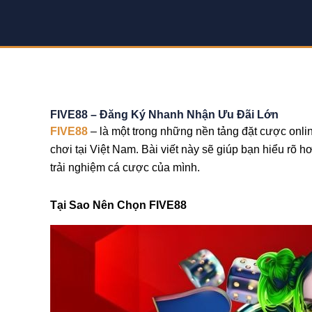
Skip
to
content
FIVE88 – Đăng Ký Nhanh Nhận Ưu Đãi Lớn
FIVE88
– là một trong những nền tảng đặt cược onlin
chơi tại Việt Nam. Bài viết này sẽ giúp bạn hiểu rõ
trải nghiệm cá cược của mình.
Tại Sao Nên Chọn FIVE88