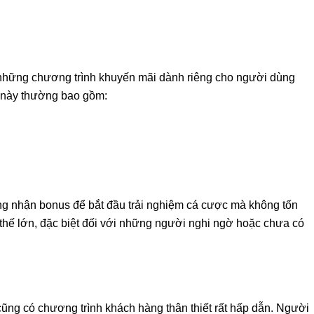
 những chương trình khuyến mãi dành riêng cho người dùng
i này thường bao gồm:
g nhận bonus để bắt đầu trải nghiệm cá cược mà không tốn
i thế lớn, đặc biệt đối với những người nghi ngờ hoặc chưa có
ng có chương trình khách hàng thân thiết rất hấp dẫn. Người