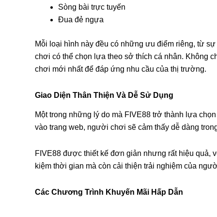
Sòng bài trực tuyến
Đua đẻ ngựa
Mỗi loại hình này đều có những ưu điểm riêng, từ sự
chơi có thể chọn lựa theo sở thích cá nhân. Không c
chơi mới nhất để đáp ứng nhu cầu của thị trường.
Giao Diện Thân Thiện Và Dễ Sử Dụng
Một trong những lý do mà FIVE88 trở thành lựa chọn 
vào trang web, người chơi sẽ cảm thấy dễ dàng trong 
FIVE88 được thiết kế đơn giản nhưng rất hiệu quả, v
kiệm thời gian mà còn cải thiện trải nghiệm của ngườ
Các Chương Trình Khuyến Mãi Hấp Dẫn