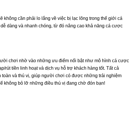
không cần phải lo lắng về việc bị lạc lõng trong thế giới cá
ch dễ dàng và nhanh chóng, từ đó nâng cao khả năng cá cược
gười chơi nhờ vào những ưu điểm nổi bật như mô hình cá cược
út tiền linh hoạt và dịch vụ hỗ trợ khách hàng tốt. Tất cả
 toàn và thú vị, giúp người chơi có được những trải nghiệm
ể không bỏ lỡ những điều thú vị đang chờ đón bạn!