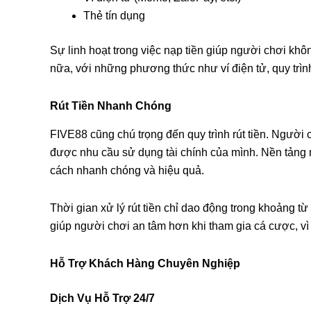
Thẻ tín dụng
Sự linh hoạt trong việc nạp tiền giúp người chơi k
nữa, với những phương thức như ví điện tử, quy trìn
Rút Tiền Nhanh Chóng
FIVE88 cũng chú trọng đến quy trình rút tiền. Người 
được nhu cầu sử dụng tài chính của mình. Nền tảng n
cách nhanh chóng và hiệu quả.
Thời gian xử lý rút tiền chỉ dao động trong khoảng t
giúp người chơi an tâm hơn khi tham gia cá cược, vì
Hỗ Trợ Khách Hàng Chuyên Nghiệp
Dịch Vụ Hỗ Trợ 24/7