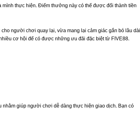
à mình thực hiện. Điểm thưởng này có thể được đổi thành tiền
 cho người chơi quay lại, vừa mang lại cảm giác gắn bó lâu dà
nhiều cơ hội để có được những ưu đãi đặc biệt từ FIVE88.
 nhằm giúp người chơi dễ dàng thực hiện giao dịch. Bạn có