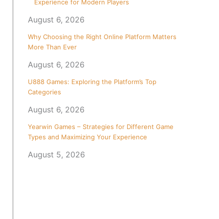
Experience for Modern Players
August 6, 2026
Why Choosing the Right Online Platform Matters
More Than Ever
August 6, 2026
U888 Games: Exploring the Platform’s Top
Categories
August 6, 2026
Yearwin Games – Strategies for Different Game
Types and Maximizing Your Experience
August 5, 2026