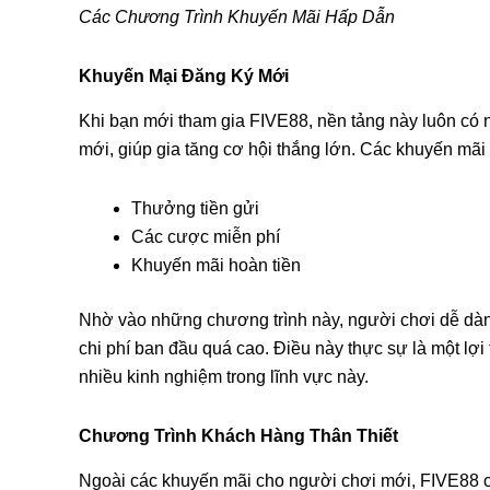
Các Chương Trình Khuyến Mãi Hấp Dẫn
Khuyến Mại Đăng Ký Mới
Khi bạn mới tham gia FIVE88, nền tảng này luôn có
mới, giúp gia tăng cơ hội thắng lớn. Các khuyến mã
Thưởng tiền gửi
Các cược miễn phí
Khuyến mãi hoàn tiền
Nhờ vào những chương trình này, người chơi dễ dàn
chi phí ban đầu quá cao. Điều này thực sự là một lợ
nhiều kinh nghiệm trong lĩnh vực này.
Chương Trình Khách Hàng Thân Thiết
Ngoài các khuyến mãi cho người chơi mới, FIVE88 cũ