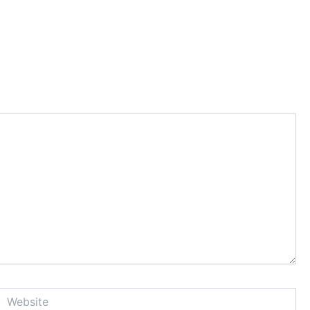
Website