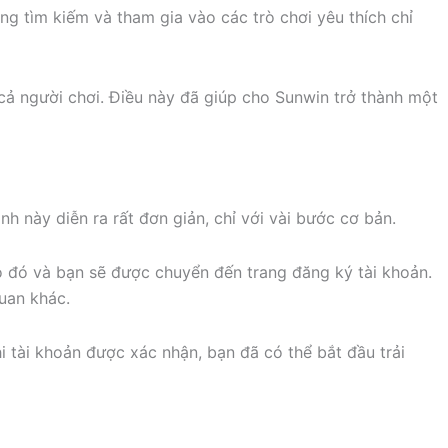
g tìm kiếm và tham gia vào các trò chơi yêu thích chỉ
cả người chơi. Điều này đã giúp cho Sunwin trở thành một
h này diễn ra rất đơn giản, chỉ với vài bước cơ bản.
o đó và bạn sẽ được chuyển đến trang đăng ký tài khoản.
quan khác.
i tài khoản được xác nhận, bạn đã có thể bắt đầu trải